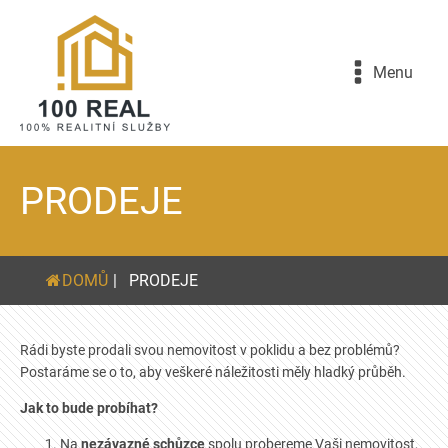
Menu
PRODEJE
DOMŮ
|
PRODEJE
Rádi byste prodali svou nemovitost v poklidu a bez problémů?
Postaráme se o to, aby veškeré náležitosti měly hladký průběh.
Jak to bude probíhat?
Na
nezávazné schůzce
spolu probereme Vaši nemovitost,