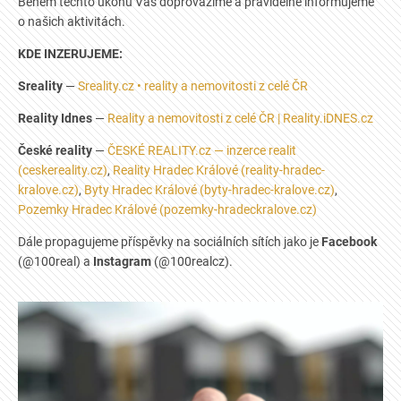
Během těchto úkonů Vás doprovázíme a pravidelně informujeme
o našich aktivitách.
KDE INZERUJEME:
Sreality
—
Sreality.cz • reality a nemovitosti z celé ČR
Reality Idnes
—
Reality a nemovitosti z celé ČR | Reality.iDNES.cz
České reality
—
ČESKÉ REALITY.cz — inzerce realit
(ceskereality.cz)
,
Reality Hradec Králové (reality-hradec-
kralove.cz)
,
Byty Hradec Králové (byty-hradec-kralove.cz)
,
Pozemky Hradec Králové (pozemky-hradeckralove.cz)
Dále propagujeme příspěvky na sociálních sítích jako je
Facebook
(@100real) a
Instagram
(@100realcz).