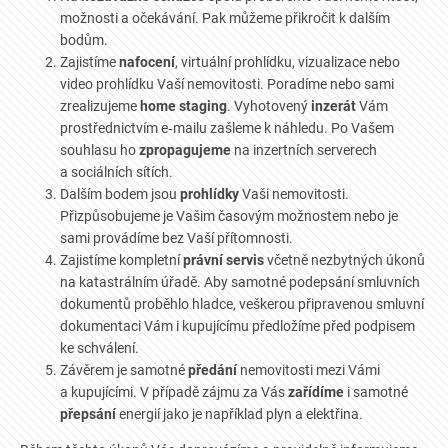
možnosti a očekávání. Pak můžeme přikročit k dalším
bodům.
Zajistíme
nafocení
, virtuální prohlídku, vizualizace nebo
video prohlídku Vaší nemovitosti. Poradíme nebo sami
zrealizujeme
home staging
. Vyhotovený
inzerát
Vám
prostřednictvím e‑mailu zašleme k náhledu. Po Vašem
souhlasu ho
zpropagujeme
na inzertních serverech
a sociálních sítích.
Dalším bodem jsou
prohlídky
Vaši nemovitosti.
Přizpůsobujeme je Vašim časovým možnostem nebo je
sami provádíme bez Vaší přítomnosti.
Zajistíme kompletní
právní servis
včetně nezbytných úkonů
na katastrálním úřadě. Aby samotné podepsání smluvních
dokumentů proběhlo hladce, veškerou připravenou smluvní
dokumentaci Vám i kupujícímu předložíme před podpisem
ke schválení.
Závěrem je samotné
předání
nemovitosti mezi Vámi
a kupujícími. V případě zájmu za Vás
zařídíme
i samotné
přepsání
energií jako je například plyn a elektřina.