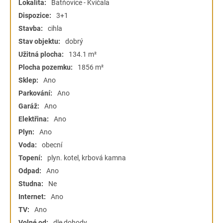
Lokalita:
Batňovice - Kvíčala
Dispozice:
3+1
Stavba:
cihla
Stav objektu:
dobrý
Užitná plocha:
134.1 m²
Plocha pozemku:
1856 m²
Sklep:
Ano
Parkování:
Ano
Garáž:
Ano
Elektřina:
Ano
Plyn:
Ano
Voda:
obecní
Topení:
plyn. kotel, krbová kamna
Odpad:
Ano
Studna:
Ne
Internet:
Ano
TV:
Ano
Volné od:
dle dohody