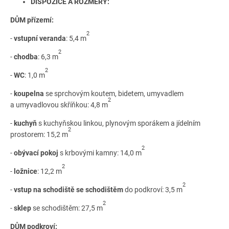
DISPOZICE A ROZMĚRY:
DŮM přízemí:
2
-
vstupní veranda
: 5,4 m
2
-
chodba
: 6,3 m
2
-
WC
: 1,0 m
-
koupelna
se sprchovým koutem, bidetem, umyvadlem
2
a umyvadlovou skříňkou: 4,8 m
-
kuchyň
s kuchyňskou linkou, plynovým sporákem a jídelním
2
prostorem: 15,2 m
2
-
obývací pokoj
s krbovými kamny: 14,0 m
2
-
ložnice
: 12,2 m
2
-
vstup na schodiště se schodištěm
do podkroví: 3,5 m
2
-
sklep
se schodištěm: 27,5 m
DŮM podkroví: