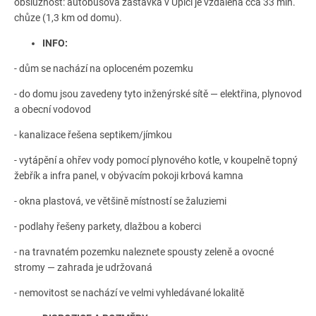
obslužnost: autobusová zastávka v Úpici je vzdálená cca 33 min.
chůze (1,3 km od domu).
INFO:
- dům se nachází na oploceném pozemku
- do domu jsou zavedeny tyto inženýrské sítě — elektřina, plynovod
a obecní vodovod
- kanalizace řešena septikem/jímkou
- vytápění a ohřev vody pomocí plynového kotle, v koupelně topný
žebřík a infra panel, v obývacím pokoji krbová kamna
- okna plastová, ve většině místností se žaluziemi
- podlahy řešeny parkety, dlažbou a koberci
- na travnatém pozemku naleznete spousty zeleně a ovocné
stromy — zahrada je udržovaná
- nemovitost se nachází ve velmi vyhledávané lokalitě