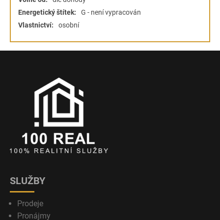
Energetický štítek:
G - není vypracován
Vlastnictví:
osobní
SLUŽBY
Prodeje
Pronájmy