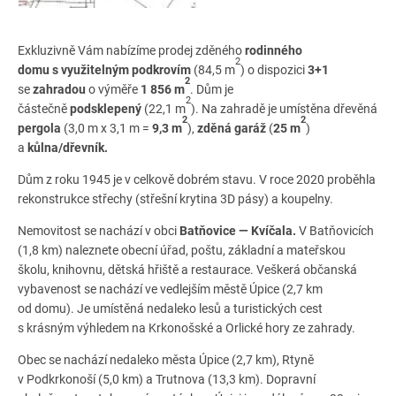
Exkluzivně Vám nabízíme prodej zděného
rodinného
2
domu
s využitelným podkrovím
(84,5 m
) o dispozici
3+1
2
se
zahradou
o výměře
1 856 m
. Dům je
2
částečně
podsklepený
(22,1 m
). Na zahradě je umístěna dřevěná
2
2
pergola
(3,0 m x 3,1 m =
9,3 m
),
zděná garáž
(
25 m
)
a
kůlna/dřevník.
Dům z roku 1945 je v celkově dobrém stavu. V roce 2020 proběhla
rekonstrukce střechy (střešní krytina 3D pásy) a koupelny.
Nemovitost se nachází v obci
Batňovice — Kvíčala.
V Batňovicích
(1,8 km) naleznete obecní úřad, poštu, základní a mateřskou
školu, knihovnu, dětská hřiště a restaurace. Veškerá občanská
vybavenost se nachází ve vedlejším městě Úpice (2,7 km
od domu). Je umístěná nedaleko lesů a turistických cest
s krásným výhledem na Krkonošské a Orlické hory ze zahrady.
Obec se nachází nedaleko města Úpice (2,7 km), Rtyně
v Podkrkonoší (5,0 km) a Trutnova (13,3 km). Dopravní