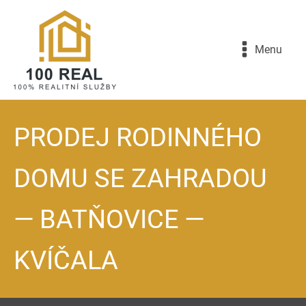
Menu
PRODEJ RODINNÉHO
DOMU SE ZAHRADOU
— BATŇOVICE —
KVÍČALA