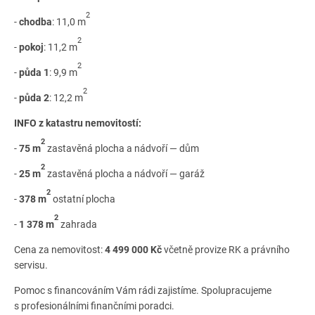
2
-
chodba
: 11,0 m
2
-
pokoj
: 11,2 m
2
-
půda 1
: 9,9 m
2
-
půda 2
: 12,2 m
INFO z katastru nemovitostí:
2
-
75 m
zastavěná plocha a nádvoří — dům
2
-
25 m
zastavěná plocha a nádvoří — garáž
2
-
378 m
ostatní plocha
2
-
1 378 m
zahrada
Cena za nemovitost:
4 499 000 Kč
včetně provize RK a právního
servisu.
Pomoc s financováním Vám rádi zajistíme. Spolupracujeme
s profesionálními finančními poradci.