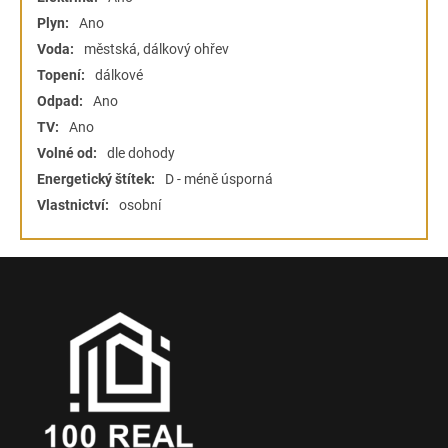
Plyn:
Ano
Voda:
městská, dálkový ohřev
Topení:
dálkové
Odpad:
Ano
TV:
Ano
Volné od:
dle dohody
Energetický štítek:
D - méně úsporná
Vlastnictví:
osobní