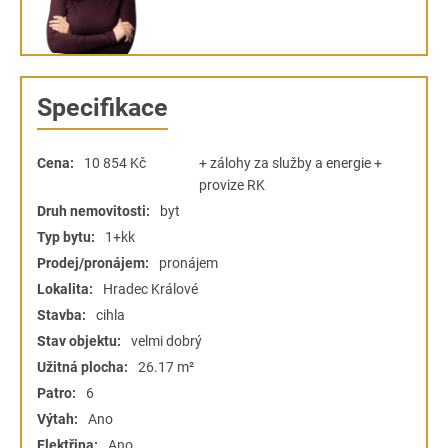
Specifikace
Cena:
10 854
Kč
+ zálohy za služby a energie +
provize RK
Druh nemovitosti:
byt
Typ bytu:
1+kk
Prodej/pronájem:
pronájem
Lokalita:
Hradec Králové
Stavba:
cihla
Stav objektu:
velmi dobrý
Užitná plocha:
26.17 m²
Patro:
6
Výtah:
Ano
Elektřina:
Ano