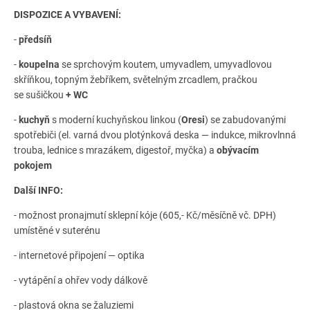
DISPOZICE A VYBAVENÍ
:
-
předsíň
-
koupelna
se sprchovým koutem, umyvadlem, umyvadlovou
skříňkou, topným žebříkem, světelným zrcadlem, pračkou
se sušičkou
+ WC
-
kuchyň
s moderní kuchyňskou linkou (
Oresi
) se zabudovanými
spotřebiči (el. varná dvou plotýnková deska — indukce, mikrovlnná
trouba, lednice s mrazákem, digestoř, myčka) a
obývacím
pokojem
Další INFO:
- možnost pronajmutí sklepní kóje (605,- Kč/měsíčně vč. DPH)
umístěné v suterénu
- internetové připojení — optika
- vytápění a ohřev vody dálkově
- plastová okna se žaluziemi