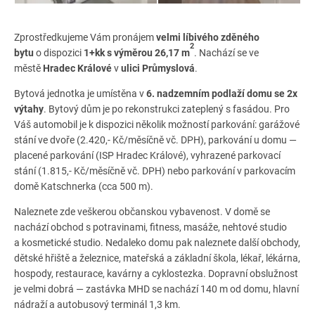
Zprostředkujeme Vám pronájem
velmi líbivého
zděného
2
bytu
o dispozici
1+kk s výměrou 26,17 m
. Nachází se ve
městě
Hradec Králové
v
ulici Průmyslová
.
Bytová jednotka je umístěna v
6. nadzemním podlaží domu se 2x
výtahy
. Bytový dům je po rekonstrukci zateplený s fasádou. Pro
Váš automobil je k dispozici několik možností parkování: garážové
stání ve dvoře (2.420,- Kč/měsíčně vč. DPH), parkování u domu —
placené parkování (ISP Hradec Králové), vyhrazené parkovací
stání (1.815,- Kč/měsíčně vč. DPH) nebo parkování v parkovacím
domě Katschnerka (cca 500 m).
Naleznete zde veškerou občanskou vybavenost. V domě se
nachází obchod s potravinami, fitness, masáže, nehtové studio
a kosmetické studio. Nedaleko domu pak naleznete další obchody,
dětské hřiště a železnice, mateřská a základní škola, lékař, lékárna,
hospody, restaurace, kavárny a cyklostezka. Dopravní obslužnost
je velmi dobrá — zastávka MHD se nachází 140 m od domu, hlavní
nádraží a autobusový terminál 1,3 km.