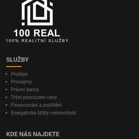
SLUŽBY
Prodeje
Pronájmy
Právní servis
Tržní posouzení ceny
Financování a pojištění
Energetické štítky nemovitostí
KDE NÁS NAJDETE