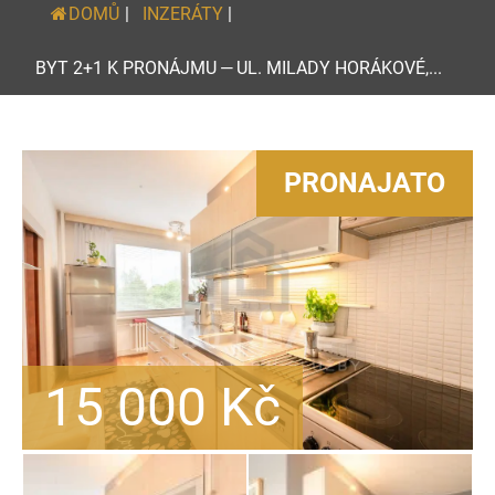
DOMŮ
|
INZERÁTY
|
BYT 2+1 K PRONÁJMU — UL. MILADY HORÁKOVÉ,...
PRONAJATO
15 000
Kč