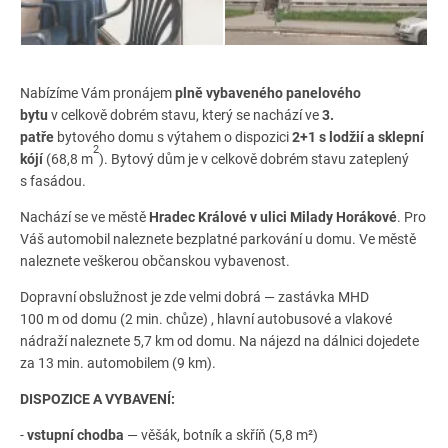
Nabízíme Vám pronájem
plně
vybaveného panelového
bytu
v celkově dobrém stavu, který se nachází ve
3.
patře
bytového domu s výtahem o dispozici
2+1 s lodžií a sklepní
2
kójí
(68,8 m
). Bytový dům je v celkově dobrém stavu zateplený
s fasádou.
Nachází se ve městě
Hradec Králové
v ulici Milady Horákové
. Pro
Váš automobil naleznete bezplatné parkování u domu. Ve městě
naleznete veškerou občanskou vybavenost.
Dopravní obslužnost je zde velmi dobrá — zastávka MHD
100 m od domu (2 min. chůze) , hlavní autobusové a vlakové
nádraží naleznete 5,7 km od domu. Na nájezd na dálnici dojedete
za 13 min. automobilem (9 km).
DISPOZICE A VYBAVENÍ:
-
vstupní chodba
— věšák, botník a skříň (5,8 m²)