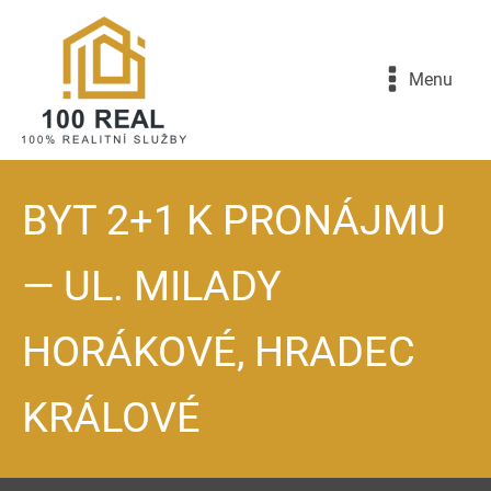
Menu
BYT 2+1 K PRONÁJMU
— UL. MILADY
HORÁKOVÉ, HRADEC
KRÁLOVÉ