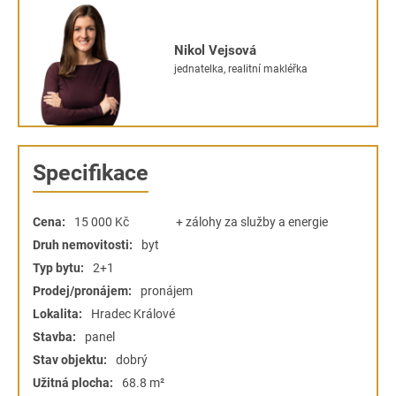
Nikol Vejsová
jednatelka, realitní makléřka
Specifikace
Cena:
15 000
Kč
+ zálohy za služby a energie
Druh nemovitosti:
byt
Typ bytu:
2+1
Prodej/pronájem:
pronájem
Lokalita:
Hradec Králové
Stavba:
panel
Stav objektu:
dobrý
Užitná plocha:
68.8 m²