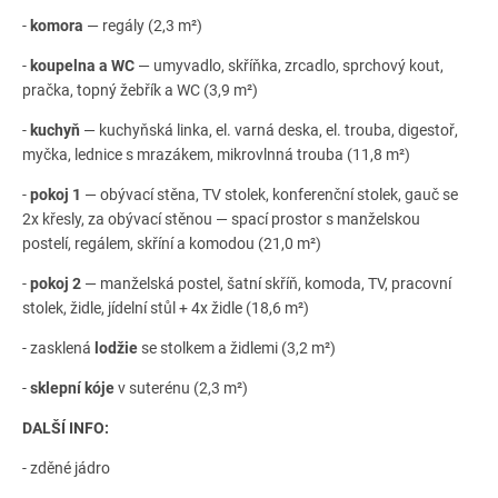
-
komora
— regály (2,3 m²)
-
koupelna
a WC
— umyvadlo, skříňka, zrcadlo, sprchový kout,
pračka, topný žebřík a WC (3,9 m²)
-
kuchyň
— kuchyňská linka, el. varná deska, el. trouba, digestoř,
myčka, lednice s mrazákem, mikrovlnná trouba (11,8 m²)
-
pokoj 1
— obývací stěna, TV stolek, konferenční stolek, gauč se
2x křesly, za obývací stěnou — spací prostor s manželskou
postelí, regálem, skříní a komodou (21,0 m²)
-
pokoj 2
— manželská postel, šatní skříň, komoda, TV, pracovní
stolek, židle, jídelní stůl + 4x židle (18,6 m²)
- zasklená
lodžie
se stolkem a židlemi (3,2 m²)
-
sklepní kóje
v suterénu (2,3 m²)
DALŠÍ INFO:
- zděné jádro