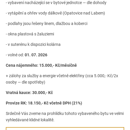
- vybavení nacházející se v bytové jednotce — dle dohody
- vytápění a ohřev vody dálkově (Opatovice nad Labem)
- podlahy jsou řešeny linem, dlažbou a koberci
- okna plastová s žaluziemi
- v suterénu k dispozici kolárna
- volné od:
01. 07. 2026
Cena nájemného: 15.000,- Kč/měsíčně
+
zálohy za služby a energie včetně elektřiny (cca 5.000,- Kč/2x
osoby — dle spotřeby)
Vratná kauce: 30.000,- Kč
Provize RK: 18.150,- Kč včetně DPH (21%)
Srdečně Vás zveme na prohlídku tohoto vybaveného bytu ve velmi
vyhledávané klidné lokalitě.