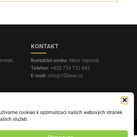
KONTAKT
dměstí,
Kontaktní osoba:
Nikol Vejsová
Telefon:
+420 734 732 842
E-mail:
info@100real.cz
užíváme cookies k optimalizaci našich webových stránek
ašich služeb.
Zásady ochrany osobních údajů