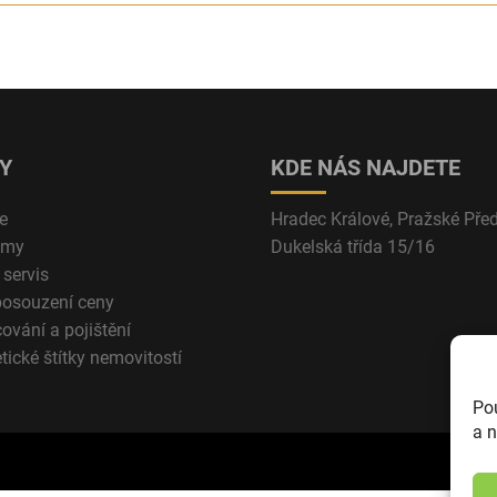
Y
KDE NÁS NAJDETE
e
Hradec Králové, Pražské Pře
jmy
Dukelská třída 15/16
 servis
posouzení ceny
ování a pojištění
tické štítky nemovitostí
Po
a n