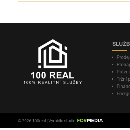
SLUŽB
Prodej
Proná
Právní
Tržní 
Financ
Energe
© 2026 100real | Vyrobilo studio