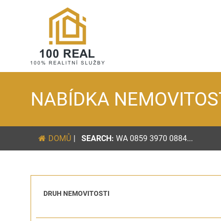
NABÍDKA NEMOVITOS
DOMŮ
|
SEARCH:
WA 0859 3970 0884...
DRUH NEMOVITOSTI